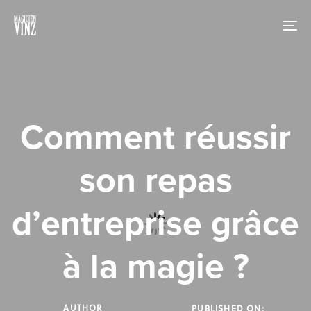
Skip
Skip
links
to
To
primary
nav
navigation
Skip
to
content
Comment réussir
son repas
d’entreprise grâce
à la magie ?
AUTHOR
PUBLISHED ON: