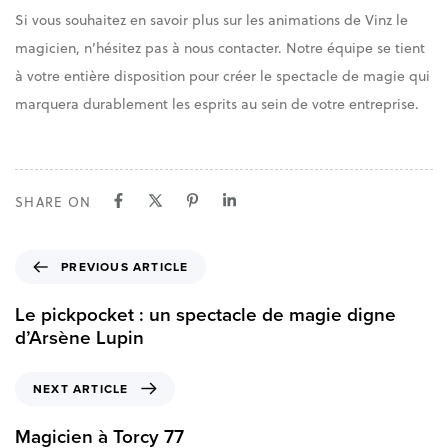
Si vous souhaitez en savoir plus sur les animations de Vinz le
magicien, n’hésitez pas à nous contacter. Notre équipe se tient
à votre entière disposition pour créer le spectacle de magie qui
marquera durablement les esprits au sein de votre entreprise.
SHARE ON
P
PREVIOUS ARTICLE
r
e
Le pickpocket : un spectacle de magie digne
v
d’Arsène Lupin
i
o
N
NEXT ARTICLE
u
e
s
x
Magicien à Torcy 77
A