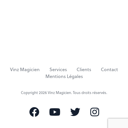
t
r
A
t
r
i
t
c
i
l
c
e
l
e
Vinz Magicien
Services
Clients
Contact
Mentions Légales
Copyright 2026
Vinz Magicien
. Tous droits réservés.