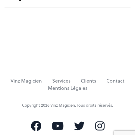
A
A
r
r
t
t
i
i
c
c
l
l
e
e
Vinz Magicien
Services
Clients
Contact
Mentions Légales
Copyright 2026
Vinz Magicien
. Tous droits réservés.