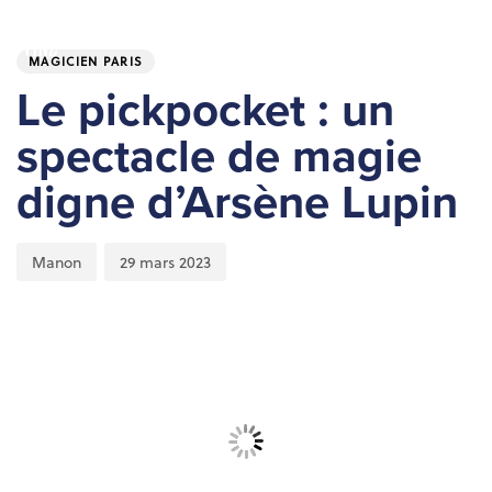
Skip
Skip
PUBLISHED
Author
Published
links
to
IN:
on:
To
MAGICIEN PARIS
primary
nav
navigation
Le pickpocket : un
Skip
spectacle de magie
to
content
digne d’Arsène Lupin
Manon
29 mars 2023