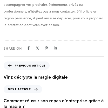
accompagner vos prochains événements privés ou
professionnels, n’hésitez pas à nous contacter. S’il officie en
région parisienne, il peut aussi se déplacer, pour vous proposer
la prestation dont vous avez besoin.
SHARE ON
P
PREVIOUS ARTICLE
r
e
Vinz décrypte la magie digitale
v
i
N
NEXT ARTICLE
o
e
u
x
Comment réussir son repas d’entreprise grâce à
s
t
la magie ?