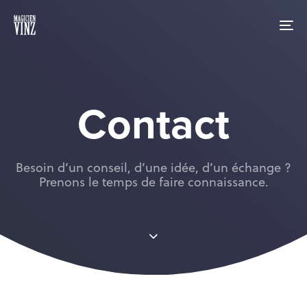
Skip
Skip
links
to
To
primary
nav
navigation
Skip
to
content
Contact
Besoin d’un conseil, d’une idée, d’un échange ?
Prenons le temps de faire connaissance.