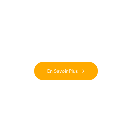
Vinz Magicien est un professionnel de la
magie de Close-up, du Mentalisme et de la
Magie iPad, basé à Paris et disponible
partout en France.
En Savoir Plus