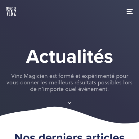
Skip
Skip
links
to
To
primary
nav
navigation
Skip
to
content
Actualités
Vinz Magicien est formé et expérimenté pour
vous donner les meilleurs résultats possibles lors
de n’importe quel événement.
Nos derniers articles