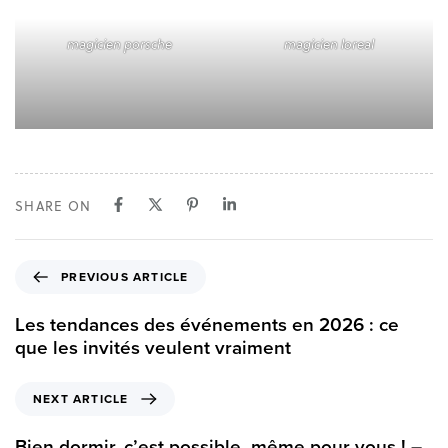
magicien porsche
magicien loreal
SHARE ON
P
PREVIOUS ARTICLE
r
e
Les tendances des événements en 2026 : ce
v
que les invités veulent vraiment
i
o
N
NEXT ARTICLE
u
e
s
x
Bien dormir, c’est possible, même pour vous ! –