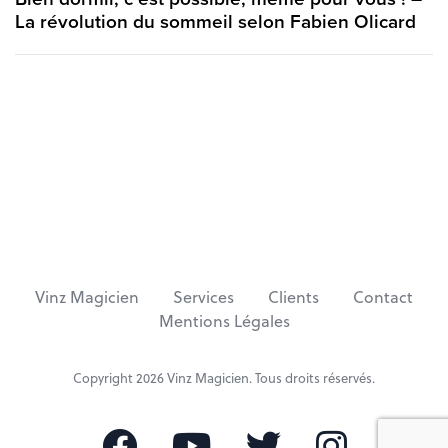
A
t
La révolution du sommeil selon Fabien Olicard
r
A
t
r
i
t
c
i
l
c
e
l
e
Vinz Magicien
Services
Clients
Contact
Mentions Légales
Copyright 2026
Vinz Magicien
. Tous droits réservés.