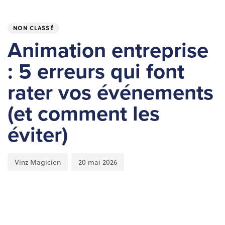
Skip
Skip
PUBLISHED
Author
Published
links
to
IN:
on:
To
NON CLASSÉ
primary
nav
navigation
Animation entreprise
Skip
: 5 erreurs qui font
to
content
rater vos événements
(et comment les
éviter)
Vinz Magicien
20 mai 2026