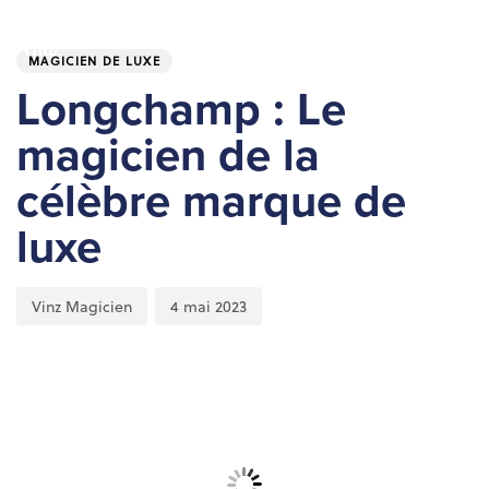
Skip
Skip
PUBLISHED
Author
Published
links
to
IN:
on:
To
MAGICIEN DE LUXE
primary
nav
navigation
Longchamp : Le
Skip
magicien de la
to
content
célèbre marque de
luxe
Vinz Magicien
4 mai 2023