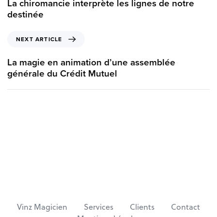
La chiromancie interprète les lignes de notre
v
destinée
i
o
N
NEXT ARTICLE
u
e
s
x
La magie en animation d’une assemblée
A
t
générale du Crédit Mutuel
r
A
t
r
i
t
c
i
l
c
e
l
e
Vinz Magicien
Services
Clients
Contact