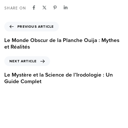
SHARE ON
P
PREVIOUS ARTICLE
r
e
Le Monde Obscur de la Planche Ouija : Mythes
v
et Réalités
i
o
N
NEXT ARTICLE
u
e
s
x
Le Mystère et la Science de l’Irodologie : Un
A
t
Guide Complet
r
A
t
r
i
t
c
i
l
c
e
l
e