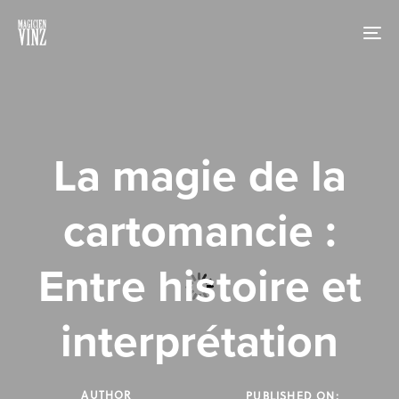
Skip
Skip
links
to
To
primary
nav
navigation
Skip
to
content
La magie de la
cartomancie :
Entre histoire et
interprétation
AUTHOR
PUBLISHED ON: